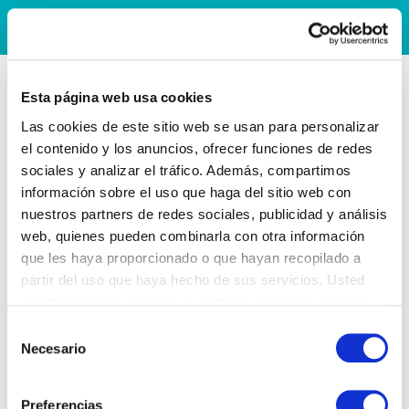
Esta página web usa cookies
Las cookies de este sitio web se usan para personalizar
el contenido y los anuncios, ofrecer funciones de redes
sociales y analizar el tráfico. Además, compartimos
información sobre el uso que haga del sitio web con
nuestros partners de redes sociales, publicidad y análisis
web, quienes pueden combinarla con otra información
que les haya proporcionado o que hayan recopilado a
partir del uso que haya hecho de sus servicios. Usted
acepta nuestras cookies si continúa utilizando nuestro
sitio web.
Selección
Necesario
de
consentimiento
Preferencias