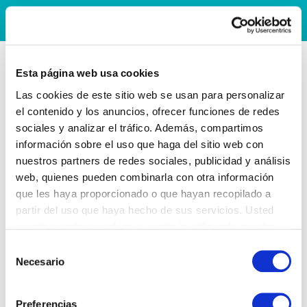
Esta página web usa cookies
Las cookies de este sitio web se usan para personalizar
el contenido y los anuncios, ofrecer funciones de redes
sociales y analizar el tráfico. Además, compartimos
información sobre el uso que haga del sitio web con
nuestros partners de redes sociales, publicidad y análisis
web, quienes pueden combinarla con otra información
que les haya proporcionado o que hayan recopilado a
partir del uso que haya hecho de sus servicios. Usted
acepta nuestras cookies si continúa utilizando nuestro
sitio web.
Selección
Necesario
de
consentimiento
Preferencias