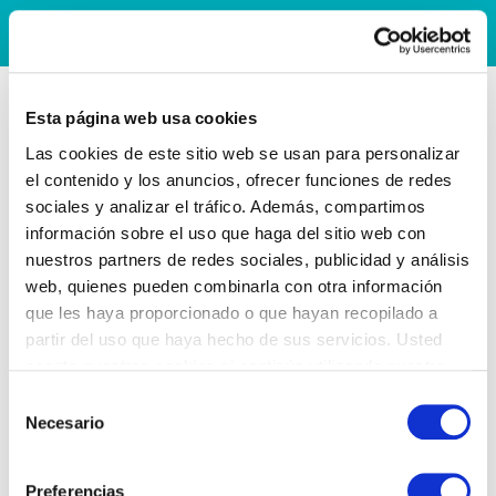
Esta página web usa cookies
Las cookies de este sitio web se usan para personalizar
el contenido y los anuncios, ofrecer funciones de redes
sociales y analizar el tráfico. Además, compartimos
información sobre el uso que haga del sitio web con
nuestros partners de redes sociales, publicidad y análisis
web, quienes pueden combinarla con otra información
que les haya proporcionado o que hayan recopilado a
partir del uso que haya hecho de sus servicios. Usted
acepta nuestras cookies si continúa utilizando nuestro
sitio web.
Selección
Necesario
de
consentimiento
Preferencias