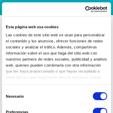
Esta página web usa cookies
Las cookies de este sitio web se usan para personalizar
el contenido y los anuncios, ofrecer funciones de redes
sociales y analizar el tráfico. Además, compartimos
información sobre el uso que haga del sitio web con
nuestros partners de redes sociales, publicidad y análisis
web, quienes pueden combinarla con otra información
que les haya proporcionado o que hayan recopilado a
partir del uso que haya hecho de sus servicios. Usted
acepta nuestras cookies si continúa utilizando nuestro
sitio web.
Selección
Necesario
de
consentimiento
Preferencias