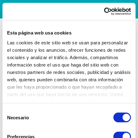
Esta página web usa cookies
Las cookies de este sitio web se usan para personalizar
el contenido y los anuncios, ofrecer funciones de redes
sociales y analizar el tráfico. Además, compartimos
información sobre el uso que haga del sitio web con
nuestros partners de redes sociales, publicidad y análisis
web, quienes pueden combinarla con otra información
que les haya proporcionado o que hayan recopilado a
partir del uso que haya hecho de sus servicios. Usted
acepta nuestras cookies si continúa utilizando nuestro
sitio web.
Selección
Necesario
de
consentimiento
Preferencias