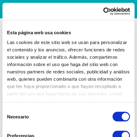
Esta página web usa cookies
Las cookies de este sitio web se usan para personalizar
el contenido y los anuncios, ofrecer funciones de redes
sociales y analizar el tráfico. Además, compartimos
información sobre el uso que haga del sitio web con
nuestros partners de redes sociales, publicidad y análisis
web, quienes pueden combinarla con otra información
que les haya proporcionado o que hayan recopilado a
partir del uso que haya hecho de sus servicios. Usted
acepta nuestras cookies si continúa utilizando nuestro
sitio web.
Selección
Necesario
de
consentimiento
Preferencias