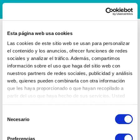
Esta página web usa cookies
Las cookies de este sitio web se usan para personalizar
el contenido y los anuncios, ofrecer funciones de redes
sociales y analizar el tráfico. Además, compartimos
información sobre el uso que haga del sitio web con
nuestros partners de redes sociales, publicidad y análisis
web, quienes pueden combinarla con otra información
que les haya proporcionado o que hayan recopilado a
partir del uso que haya hecho de sus servicios. Usted
acepta nuestras cookies si continúa utilizando nuestro
sitio web.
Selección
Necesario
de
consentimiento
Preferencias