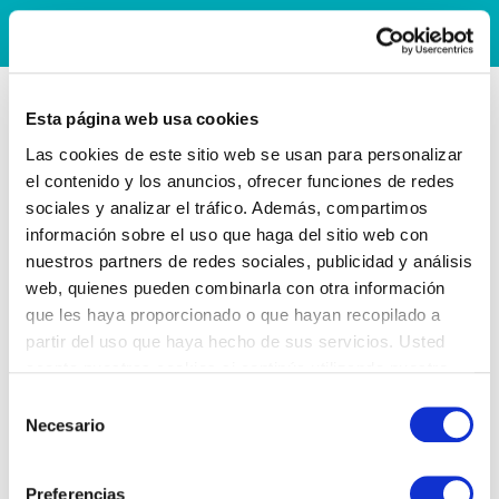
Esta página web usa cookies
Las cookies de este sitio web se usan para personalizar
el contenido y los anuncios, ofrecer funciones de redes
sociales y analizar el tráfico. Además, compartimos
información sobre el uso que haga del sitio web con
nuestros partners de redes sociales, publicidad y análisis
web, quienes pueden combinarla con otra información
que les haya proporcionado o que hayan recopilado a
partir del uso que haya hecho de sus servicios. Usted
acepta nuestras cookies si continúa utilizando nuestro
sitio web.
Selección
Necesario
de
consentimiento
Preferencias