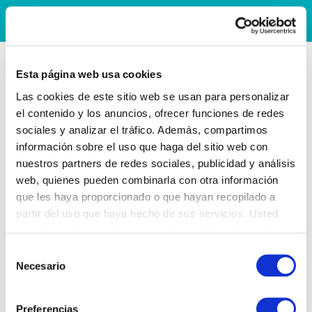
Esta página web usa cookies
Las cookies de este sitio web se usan para personalizar
el contenido y los anuncios, ofrecer funciones de redes
sociales y analizar el tráfico. Además, compartimos
información sobre el uso que haga del sitio web con
nuestros partners de redes sociales, publicidad y análisis
web, quienes pueden combinarla con otra información
que les haya proporcionado o que hayan recopilado a
partir del uso que haya hecho de sus servicios. Usted
acepta nuestras cookies si continúa utilizando nuestro
sitio web.
Selección
Necesario
de
consentimiento
Preferencias