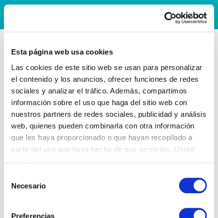
Esta página web usa cookies
Las cookies de este sitio web se usan para personalizar
el contenido y los anuncios, ofrecer funciones de redes
sociales y analizar el tráfico. Además, compartimos
información sobre el uso que haga del sitio web con
nuestros partners de redes sociales, publicidad y análisis
web, quienes pueden combinarla con otra información
que les haya proporcionado o que hayan recopilado a
partir del uso que haya hecho de sus servicios. Usted
acepta nuestras cookies si continúa utilizando nuestro
sitio web.
Selección
Necesario
de
consentimiento
Preferencias