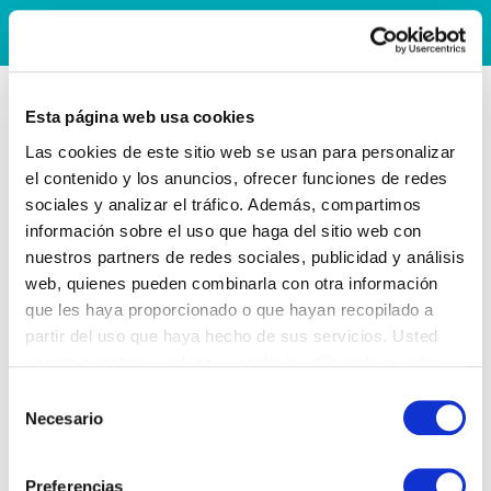
Esta página web usa cookies
Las cookies de este sitio web se usan para personalizar
el contenido y los anuncios, ofrecer funciones de redes
sociales y analizar el tráfico. Además, compartimos
información sobre el uso que haga del sitio web con
nuestros partners de redes sociales, publicidad y análisis
web, quienes pueden combinarla con otra información
que les haya proporcionado o que hayan recopilado a
partir del uso que haya hecho de sus servicios. Usted
acepta nuestras cookies si continúa utilizando nuestro
sitio web.
Selección
Necesario
de
consentimiento
Preferencias