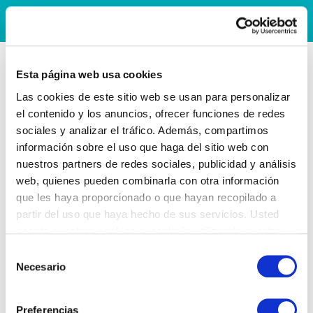
Esta página web usa cookies
Las cookies de este sitio web se usan para personalizar
el contenido y los anuncios, ofrecer funciones de redes
sociales y analizar el tráfico. Además, compartimos
información sobre el uso que haga del sitio web con
nuestros partners de redes sociales, publicidad y análisis
web, quienes pueden combinarla con otra información
que les haya proporcionado o que hayan recopilado a
partir del uso que haya hecho de sus servicios. Usted
acepta nuestras cookies si continúa utilizando nuestro
sitio web.
Selección
Necesario
de
consentimiento
Preferencias