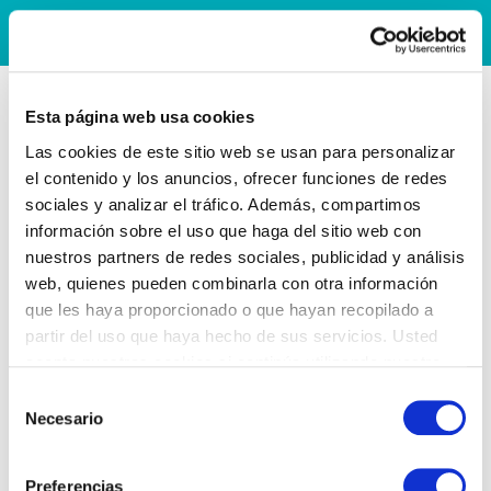
Esta página web usa cookies
Las cookies de este sitio web se usan para personalizar
el contenido y los anuncios, ofrecer funciones de redes
sociales y analizar el tráfico. Además, compartimos
información sobre el uso que haga del sitio web con
nuestros partners de redes sociales, publicidad y análisis
web, quienes pueden combinarla con otra información
que les haya proporcionado o que hayan recopilado a
partir del uso que haya hecho de sus servicios. Usted
acepta nuestras cookies si continúa utilizando nuestro
sitio web.
Selección
Necesario
de
consentimiento
Preferencias