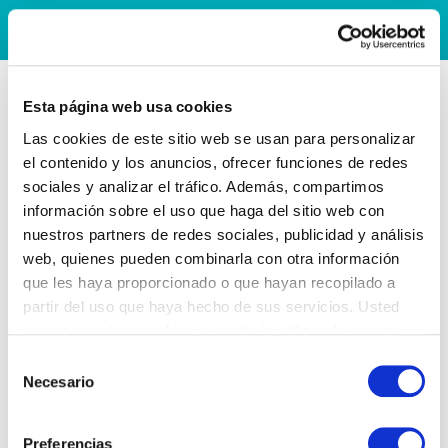
Esta página web usa cookies
Las cookies de este sitio web se usan para personalizar
el contenido y los anuncios, ofrecer funciones de redes
sociales y analizar el tráfico. Además, compartimos
información sobre el uso que haga del sitio web con
nuestros partners de redes sociales, publicidad y análisis
web, quienes pueden combinarla con otra información
que les haya proporcionado o que hayan recopilado a
partir del uso que haya hecho de sus servicios. Usted
acepta nuestras cookies si continúa utilizando nuestro
sitio web.
Selección
Necesario
de
consentimiento
Preferencias