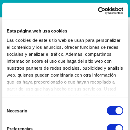
Esta página web usa cookies
Las cookies de este sitio web se usan para personalizar
el contenido y los anuncios, ofrecer funciones de redes
sociales y analizar el tráfico. Además, compartimos
información sobre el uso que haga del sitio web con
nuestros partners de redes sociales, publicidad y análisis
web, quienes pueden combinarla con otra información
que les haya proporcionado o que hayan recopilado a
partir del uso que haya hecho de sus servicios. Usted
acepta nuestras cookies si continúa utilizando nuestro
sitio web.
Selección
Necesario
de
consentimiento
Preferencias