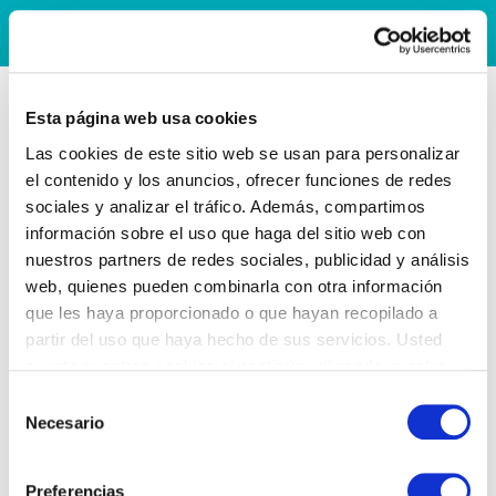
Esta página web usa cookies
Las cookies de este sitio web se usan para personalizar
el contenido y los anuncios, ofrecer funciones de redes
sociales y analizar el tráfico. Además, compartimos
información sobre el uso que haga del sitio web con
nuestros partners de redes sociales, publicidad y análisis
web, quienes pueden combinarla con otra información
que les haya proporcionado o que hayan recopilado a
partir del uso que haya hecho de sus servicios. Usted
acepta nuestras cookies si continúa utilizando nuestro
sitio web.
Selección
Necesario
de
consentimiento
Preferencias