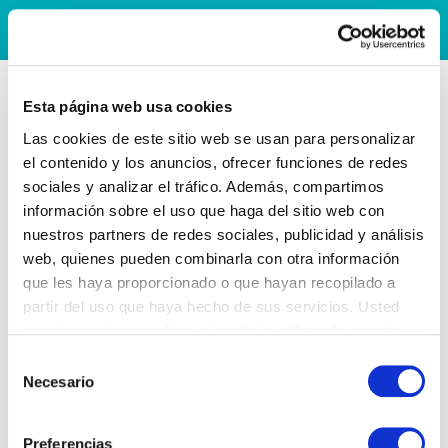
Esta página web usa cookies
Las cookies de este sitio web se usan para personalizar
el contenido y los anuncios, ofrecer funciones de redes
sociales y analizar el tráfico. Además, compartimos
información sobre el uso que haga del sitio web con
nuestros partners de redes sociales, publicidad y análisis
web, quienes pueden combinarla con otra información
que les haya proporcionado o que hayan recopilado a
partir del uso que haya hecho de sus servicios. Usted
acepta nuestras cookies si continúa utilizando nuestro
sitio web.
Selección
Necesario
de
consentimiento
Preferencias