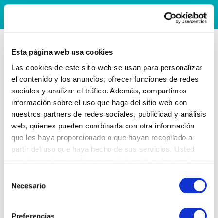
Esta página web usa cookies
Las cookies de este sitio web se usan para personalizar
el contenido y los anuncios, ofrecer funciones de redes
sociales y analizar el tráfico. Además, compartimos
información sobre el uso que haga del sitio web con
nuestros partners de redes sociales, publicidad y análisis
web, quienes pueden combinarla con otra información
que les haya proporcionado o que hayan recopilado a
partir del uso que haya hecho de sus servicios. Usted
acepta nuestras cookies si continúa utilizando nuestro
sitio web.
Selección
Necesario
de
consentimiento
Preferencias