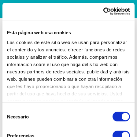
Esta página web usa cookies
Las cookies de este sitio web se usan para personalizar
el contenido y los anuncios, ofrecer funciones de redes
sociales y analizar el tráfico. Además, compartimos
información sobre el uso que haga del sitio web con
nuestros partners de redes sociales, publicidad y análisis
web, quienes pueden combinarla con otra información
que les haya proporcionado o que hayan recopilado a
partir del uso que haya hecho de sus servicios. Usted
acepta nuestras cookies si continúa utilizando nuestro
sitio web.
Selección
Necesario
de
consentimiento
Preferencias