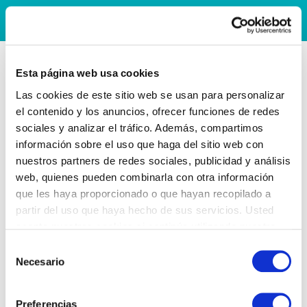
Esta página web usa cookies
Las cookies de este sitio web se usan para personalizar
el contenido y los anuncios, ofrecer funciones de redes
sociales y analizar el tráfico. Además, compartimos
información sobre el uso que haga del sitio web con
nuestros partners de redes sociales, publicidad y análisis
web, quienes pueden combinarla con otra información
que les haya proporcionado o que hayan recopilado a
partir del uso que haya hecho de sus servicios. Usted
acepta nuestras cookies si continúa utilizando nuestro
sitio web.
Selección
Necesario
de
consentimiento
Preferencias