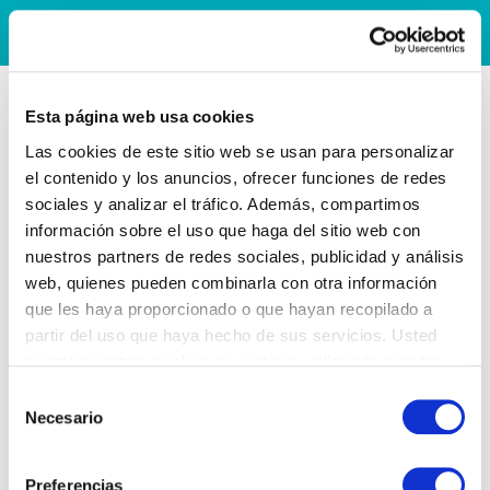
Esta página web usa cookies
Las cookies de este sitio web se usan para personalizar
el contenido y los anuncios, ofrecer funciones de redes
sociales y analizar el tráfico. Además, compartimos
información sobre el uso que haga del sitio web con
nuestros partners de redes sociales, publicidad y análisis
web, quienes pueden combinarla con otra información
que les haya proporcionado o que hayan recopilado a
partir del uso que haya hecho de sus servicios. Usted
acepta nuestras cookies si continúa utilizando nuestro
sitio web.
Selección
Necesario
de
consentimiento
Preferencias