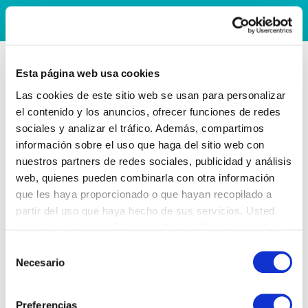
Esta página web usa cookies
Las cookies de este sitio web se usan para personalizar
el contenido y los anuncios, ofrecer funciones de redes
sociales y analizar el tráfico. Además, compartimos
información sobre el uso que haga del sitio web con
nuestros partners de redes sociales, publicidad y análisis
web, quienes pueden combinarla con otra información
que les haya proporcionado o que hayan recopilado a
partir del uso que haya hecho de sus servicios. Usted
acepta nuestras cookies si continúa utilizando nuestro
sitio web.
Selección
Necesario
de
consentimiento
Preferencias