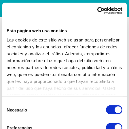
Esta página web usa cookies
Las cookies de este sitio web se usan para personalizar
el contenido y los anuncios, ofrecer funciones de redes
sociales y analizar el tráfico. Además, compartimos
información sobre el uso que haga del sitio web con
nuestros partners de redes sociales, publicidad y análisis
web, quienes pueden combinarla con otra información
que les haya proporcionado o que hayan recopilado a
partir del uso que haya hecho de sus servicios. Usted
acepta nuestras cookies si continúa utilizando nuestro
sitio web.
Selección
Necesario
de
consentimiento
Preferencias