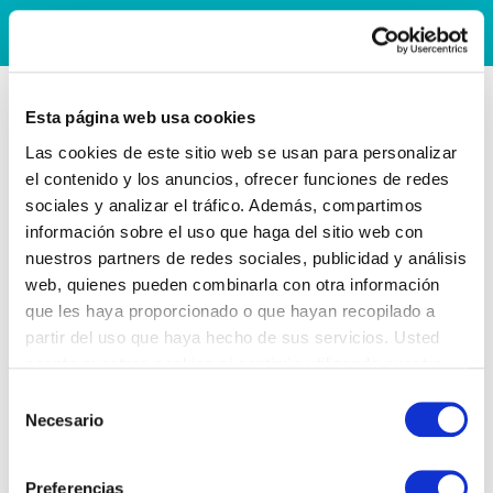
Esta página web usa cookies
Las cookies de este sitio web se usan para personalizar
el contenido y los anuncios, ofrecer funciones de redes
sociales y analizar el tráfico. Además, compartimos
información sobre el uso que haga del sitio web con
nuestros partners de redes sociales, publicidad y análisis
web, quienes pueden combinarla con otra información
que les haya proporcionado o que hayan recopilado a
partir del uso que haya hecho de sus servicios. Usted
acepta nuestras cookies si continúa utilizando nuestro
sitio web.
Selección
Necesario
de
consentimiento
Preferencias