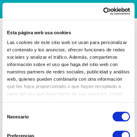
Esta página web usa cookies
Las cookies de este sitio web se usan para personalizar
el contenido y los anuncios, ofrecer funciones de redes
sociales y analizar el tráfico. Además, compartimos
información sobre el uso que haga del sitio web con
nuestros partners de redes sociales, publicidad y análisis
web, quienes pueden combinarla con otra información
que les haya proporcionado o que hayan recopilado a
partir del uso que haya hecho de sus servicios. Usted
acepta nuestras cookies si continúa utilizando nuestro
sitio web.
Selección
Necesario
de
consentimiento
Preferencias