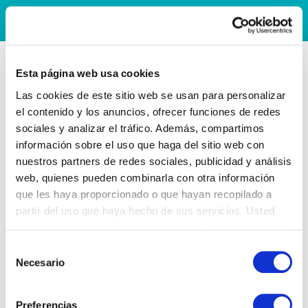
Esta página web usa cookies
Las cookies de este sitio web se usan para personalizar
el contenido y los anuncios, ofrecer funciones de redes
sociales y analizar el tráfico. Además, compartimos
información sobre el uso que haga del sitio web con
nuestros partners de redes sociales, publicidad y análisis
web, quienes pueden combinarla con otra información
que les haya proporcionado o que hayan recopilado a
partir del uso que haya hecho de sus servicios. Usted
acepta nuestras cookies si continúa utilizando nuestro
sitio web.
Selección
Necesario
de
consentimiento
Preferencias