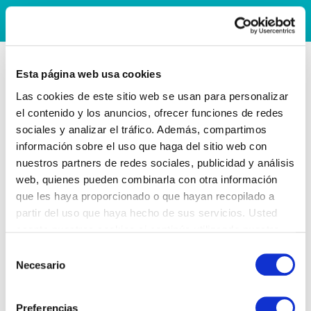
Esta página web usa cookies
Las cookies de este sitio web se usan para personalizar
el contenido y los anuncios, ofrecer funciones de redes
sociales y analizar el tráfico. Además, compartimos
información sobre el uso que haga del sitio web con
nuestros partners de redes sociales, publicidad y análisis
web, quienes pueden combinarla con otra información
que les haya proporcionado o que hayan recopilado a
partir del uso que haya hecho de sus servicios. Usted
acepta nuestras cookies si continúa utilizando nuestro
sitio web.
Selección
Necesario
de
consentimiento
Preferencias