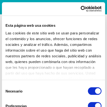
Esta página web usa cookies
Las cookies de este sitio web se usan para personalizar
el contenido y los anuncios, ofrecer funciones de redes
sociales y analizar el tráfico. Además, compartimos
información sobre el uso que haga del sitio web con
nuestros partners de redes sociales, publicidad y análisis
web, quienes pueden combinarla con otra información
que les haya proporcionado o que hayan recopilado a
partir del uso que haya hecho de sus servicios. Usted
acepta nuestras cookies si continúa utilizando nuestro
sitio web.
Selección
Necesario
de
consentimiento
Preferencias