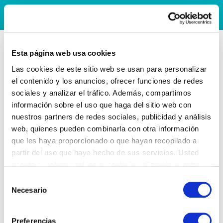
Esta página web usa cookies
Las cookies de este sitio web se usan para personalizar
el contenido y los anuncios, ofrecer funciones de redes
sociales y analizar el tráfico. Además, compartimos
información sobre el uso que haga del sitio web con
nuestros partners de redes sociales, publicidad y análisis
web, quienes pueden combinarla con otra información
que les haya proporcionado o que hayan recopilado a
partir del uso que haya hecho de sus servicios. Usted
acepta nuestras cookies si continúa utilizando nuestro
sitio web.
Selección
Necesario
de
consentimiento
Preferencias