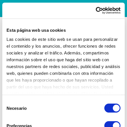
Esta página web usa cookies
Las cookies de este sitio web se usan para personalizar
el contenido y los anuncios, ofrecer funciones de redes
sociales y analizar el tráfico. Además, compartimos
información sobre el uso que haga del sitio web con
nuestros partners de redes sociales, publicidad y análisis
web, quienes pueden combinarla con otra información
que les haya proporcionado o que hayan recopilado a
partir del uso que haya hecho de sus servicios. Usted
acepta nuestras cookies si continúa utilizando nuestro
sitio web.
Selección
Necesario
de
consentimiento
Preferencias