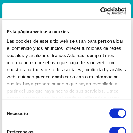
Esta página web usa cookies
Las cookies de este sitio web se usan para personalizar
el contenido y los anuncios, ofrecer funciones de redes
sociales y analizar el tráfico. Además, compartimos
información sobre el uso que haga del sitio web con
nuestros partners de redes sociales, publicidad y análisis
web, quienes pueden combinarla con otra información
que les haya proporcionado o que hayan recopilado a
partir del uso que haya hecho de sus servicios. Usted
acepta nuestras cookies si continúa utilizando nuestro
sitio web.
Selección
Necesario
de
consentimiento
Preferencias