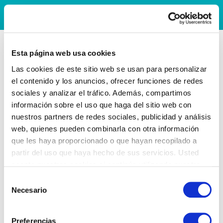
Esta página web usa cookies
Las cookies de este sitio web se usan para personalizar
el contenido y los anuncios, ofrecer funciones de redes
sociales y analizar el tráfico. Además, compartimos
información sobre el uso que haga del sitio web con
nuestros partners de redes sociales, publicidad y análisis
web, quienes pueden combinarla con otra información
que les haya proporcionado o que hayan recopilado a
partir del uso que haya hecho de sus servicios. Usted
acepta nuestras cookies si continúa utilizando nuestro
sitio web.
Selección
Necesario
de
consentimiento
Preferencias