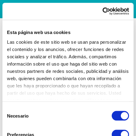
Esta página web usa cookies
Las cookies de este sitio web se usan para personalizar
el contenido y los anuncios, ofrecer funciones de redes
sociales y analizar el tráfico. Además, compartimos
información sobre el uso que haga del sitio web con
nuestros partners de redes sociales, publicidad y análisis
web, quienes pueden combinarla con otra información
que les haya proporcionado o que hayan recopilado a
partir del uso que haya hecho de sus servicios. Usted
acepta nuestras cookies si continúa utilizando nuestro
sitio web.
Selección
Necesario
de
consentimiento
Preferencias