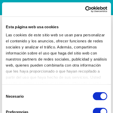
Esta página web usa cookies
Las cookies de este sitio web se usan para personalizar
el contenido y los anuncios, ofrecer funciones de redes
sociales y analizar el tráfico. Además, compartimos
información sobre el uso que haga del sitio web con
nuestros partners de redes sociales, publicidad y análisis
web, quienes pueden combinarla con otra información
que les haya proporcionado o que hayan recopilado a
partir del uso que haya hecho de sus servicios. Usted
acepta nuestras cookies si continúa utilizando nuestro
sitio web.
Selección
Necesario
de
consentimiento
Preferencias