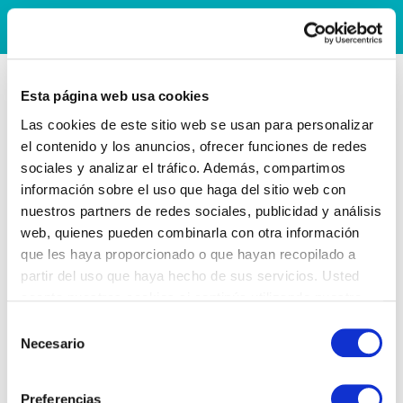
Esta página web usa cookies
Las cookies de este sitio web se usan para personalizar
el contenido y los anuncios, ofrecer funciones de redes
sociales y analizar el tráfico. Además, compartimos
información sobre el uso que haga del sitio web con
nuestros partners de redes sociales, publicidad y análisis
web, quienes pueden combinarla con otra información
que les haya proporcionado o que hayan recopilado a
partir del uso que haya hecho de sus servicios. Usted
acepta nuestras cookies si continúa utilizando nuestro
sitio web.
Selección
Necesario
de
consentimiento
Preferencias