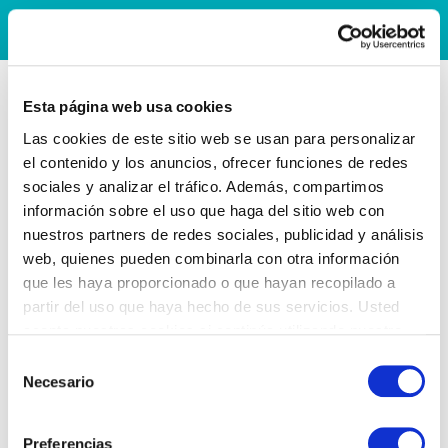
Esta página web usa cookies
Las cookies de este sitio web se usan para personalizar
el contenido y los anuncios, ofrecer funciones de redes
sociales y analizar el tráfico. Además, compartimos
información sobre el uso que haga del sitio web con
nuestros partners de redes sociales, publicidad y análisis
web, quienes pueden combinarla con otra información
que les haya proporcionado o que hayan recopilado a
partir del uso que haya hecho de sus servicios. Usted
acepta nuestras cookies si continúa utilizando nuestro
sitio web.
Selección
Necesario
de
consentimiento
Preferencias