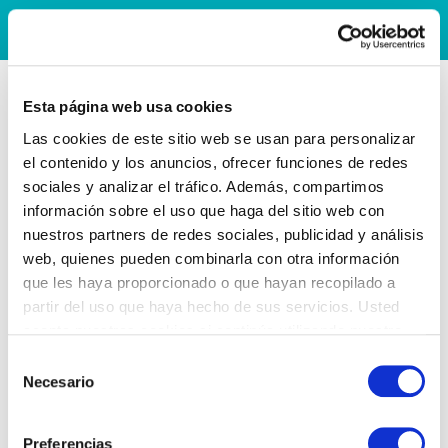
Esta página web usa cookies
Las cookies de este sitio web se usan para personalizar
el contenido y los anuncios, ofrecer funciones de redes
sociales y analizar el tráfico. Además, compartimos
información sobre el uso que haga del sitio web con
nuestros partners de redes sociales, publicidad y análisis
web, quienes pueden combinarla con otra información
que les haya proporcionado o que hayan recopilado a
partir del uso que haya hecho de sus servicios. Usted
acepta nuestras cookies si continúa utilizando nuestro
sitio web.
Selección
Necesario
de
consentimiento
Preferencias