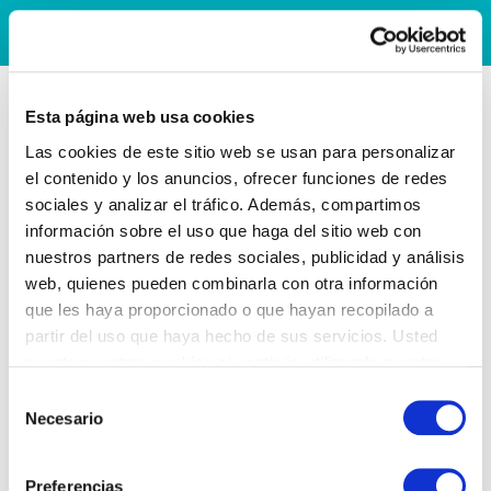
Esta página web usa cookies
Las cookies de este sitio web se usan para personalizar
el contenido y los anuncios, ofrecer funciones de redes
sociales y analizar el tráfico. Además, compartimos
información sobre el uso que haga del sitio web con
nuestros partners de redes sociales, publicidad y análisis
web, quienes pueden combinarla con otra información
que les haya proporcionado o que hayan recopilado a
partir del uso que haya hecho de sus servicios. Usted
acepta nuestras cookies si continúa utilizando nuestro
sitio web.
Selección
Necesario
de
consentimiento
Preferencias