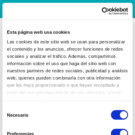
Esta página web usa cookies
Las cookies de este sitio web se usan para personalizar
el contenido y los anuncios, ofrecer funciones de redes
sociales y analizar el tráfico. Además, compartimos
información sobre el uso que haga del sitio web con
nuestros partners de redes sociales, publicidad y análisis
web, quienes pueden combinarla con otra información
que les haya proporcionado o que hayan recopilado a
partir del uso que haya hecho de sus servicios. Usted
acepta nuestras cookies si continúa utilizando nuestro
sitio web.
Selección
Necesario
de
consentimiento
Preferencias