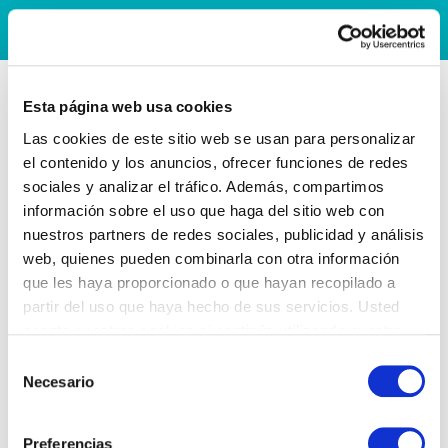
Esta página web usa cookies
Las cookies de este sitio web se usan para personalizar
el contenido y los anuncios, ofrecer funciones de redes
sociales y analizar el tráfico. Además, compartimos
información sobre el uso que haga del sitio web con
nuestros partners de redes sociales, publicidad y análisis
web, quienes pueden combinarla con otra información
que les haya proporcionado o que hayan recopilado a
partir del uso que haya hecho de sus servicios. Usted
acepta nuestras cookies si continúa utilizando nuestro
sitio web.
Selección
Necesario
de
consentimiento
Preferencias