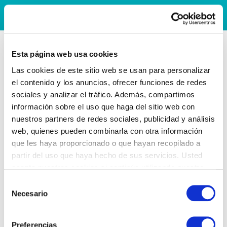
Esta página web usa cookies
Las cookies de este sitio web se usan para personalizar
el contenido y los anuncios, ofrecer funciones de redes
sociales y analizar el tráfico. Además, compartimos
información sobre el uso que haga del sitio web con
nuestros partners de redes sociales, publicidad y análisis
web, quienes pueden combinarla con otra información
que les haya proporcionado o que hayan recopilado a
partir del uso que haya hecho de sus servicios. Usted
acepta nuestras cookies si continúa utilizando nuestro
sitio web.
Selección
Necesario
de
consentimiento
Preferencias