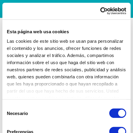
Esta página web usa cookies
Las cookies de este sitio web se usan para personalizar
el contenido y los anuncios, ofrecer funciones de redes
sociales y analizar el tráfico. Además, compartimos
información sobre el uso que haga del sitio web con
nuestros partners de redes sociales, publicidad y análisis
web, quienes pueden combinarla con otra información
que les haya proporcionado o que hayan recopilado a
partir del uso que haya hecho de sus servicios. Usted
acepta nuestras cookies si continúa utilizando nuestro
sitio web.
Selección
Necesario
de
consentimiento
Preferencias