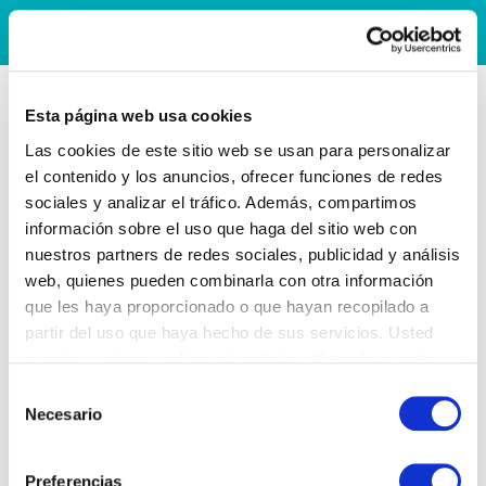
Esta página web usa cookies
Las cookies de este sitio web se usan para personalizar
el contenido y los anuncios, ofrecer funciones de redes
sociales y analizar el tráfico. Además, compartimos
información sobre el uso que haga del sitio web con
nuestros partners de redes sociales, publicidad y análisis
web, quienes pueden combinarla con otra información
que les haya proporcionado o que hayan recopilado a
partir del uso que haya hecho de sus servicios. Usted
acepta nuestras cookies si continúa utilizando nuestro
sitio web.
Selección
Necesario
de
consentimiento
Preferencias