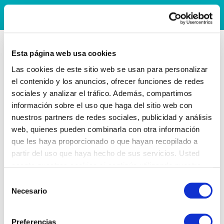
Esta página web usa cookies
Las cookies de este sitio web se usan para personalizar
el contenido y los anuncios, ofrecer funciones de redes
sociales y analizar el tráfico. Además, compartimos
información sobre el uso que haga del sitio web con
nuestros partners de redes sociales, publicidad y análisis
web, quienes pueden combinarla con otra información
que les haya proporcionado o que hayan recopilado a
partir del uso que haya hecho de sus servicios. Usted
acepta nuestras cookies si continúa utilizando nuestro
sitio web.
Selección
Necesario
de
consentimiento
Preferencias