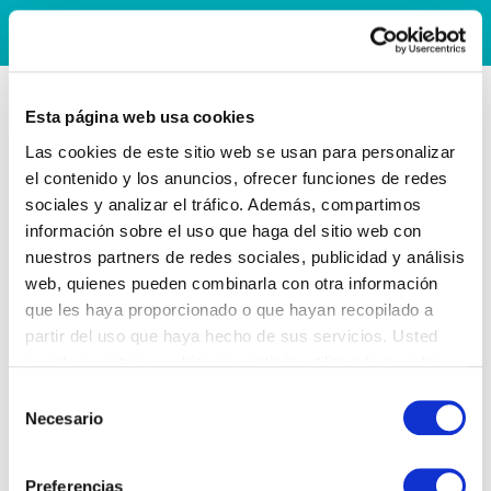
Esta página web usa cookies
Las cookies de este sitio web se usan para personalizar
el contenido y los anuncios, ofrecer funciones de redes
sociales y analizar el tráfico. Además, compartimos
información sobre el uso que haga del sitio web con
nuestros partners de redes sociales, publicidad y análisis
web, quienes pueden combinarla con otra información
que les haya proporcionado o que hayan recopilado a
partir del uso que haya hecho de sus servicios. Usted
acepta nuestras cookies si continúa utilizando nuestro
sitio web.
Selección
Necesario
de
consentimiento
Preferencias