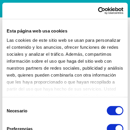
Esta página web usa cookies
Las cookies de este sitio web se usan para personalizar
el contenido y los anuncios, ofrecer funciones de redes
sociales y analizar el tráfico. Además, compartimos
información sobre el uso que haga del sitio web con
nuestros partners de redes sociales, publicidad y análisis
web, quienes pueden combinarla con otra información
que les haya proporcionado o que hayan recopilado a
partir del uso que haya hecho de sus servicios. Usted
acepta nuestras cookies si continúa utilizando nuestro
sitio web.
Selección
Necesario
de
consentimiento
Preferencias