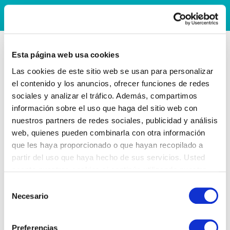
Esta página web usa cookies
Las cookies de este sitio web se usan para personalizar
el contenido y los anuncios, ofrecer funciones de redes
sociales y analizar el tráfico. Además, compartimos
información sobre el uso que haga del sitio web con
nuestros partners de redes sociales, publicidad y análisis
web, quienes pueden combinarla con otra información
que les haya proporcionado o que hayan recopilado a
partir del uso que haya hecho de sus servicios. Usted
acepta nuestras cookies si continúa utilizando nuestro
sitio web.
Selección
Necesario
de
consentimiento
Preferencias