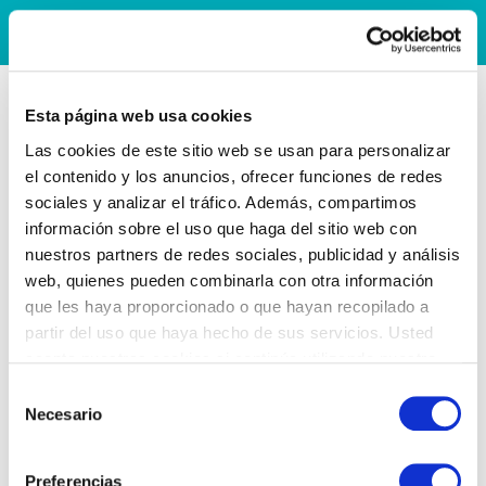
Esta página web usa cookies
Las cookies de este sitio web se usan para personalizar
el contenido y los anuncios, ofrecer funciones de redes
sociales y analizar el tráfico. Además, compartimos
información sobre el uso que haga del sitio web con
nuestros partners de redes sociales, publicidad y análisis
web, quienes pueden combinarla con otra información
que les haya proporcionado o que hayan recopilado a
partir del uso que haya hecho de sus servicios. Usted
acepta nuestras cookies si continúa utilizando nuestro
sitio web.
Selección
Necesario
de
consentimiento
Preferencias