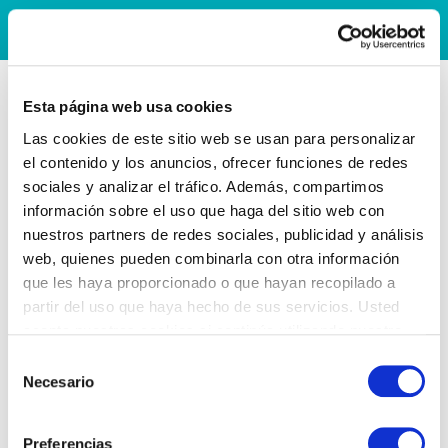
Esta página web usa cookies
Las cookies de este sitio web se usan para personalizar
el contenido y los anuncios, ofrecer funciones de redes
sociales y analizar el tráfico. Además, compartimos
información sobre el uso que haga del sitio web con
nuestros partners de redes sociales, publicidad y análisis
web, quienes pueden combinarla con otra información
que les haya proporcionado o que hayan recopilado a
partir del uso que haya hecho de sus servicios. Usted
acepta nuestras cookies si continúa utilizando nuestro
sitio web.
Selección
Necesario
de
consentimiento
Preferencias