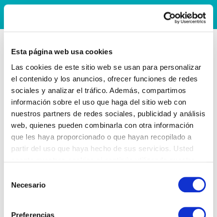
Esta página web usa cookies
Las cookies de este sitio web se usan para personalizar
el contenido y los anuncios, ofrecer funciones de redes
sociales y analizar el tráfico. Además, compartimos
información sobre el uso que haga del sitio web con
nuestros partners de redes sociales, publicidad y análisis
web, quienes pueden combinarla con otra información
que les haya proporcionado o que hayan recopilado a
partir del uso que haya hecho de sus servicios. Usted
acepta nuestras cookies si continúa utilizando nuestro
sitio web.
Selección
Necesario
de
consentimiento
Preferencias